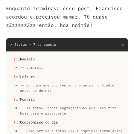
Enquanto terminava esse post, Francisco
acordou e precisou mamar. Tô quase
zZzzzzzZzz então, boa noitis!
> Status — 7 de agosto
6
[x]
Remédio
└─ Lembreii
[x]
Leitura
└─ Eu juro que vou tentar 5 minutos no Kindle
antes de dormir
[x]
Memória
└─ As fotos lindas engraçadinhas que Fran tirou
hoje para o passaporte
[x]
Compromisso do dia
└─ Home office e fotos 3x4 e imprimir formulários