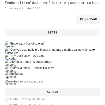
Tenho dificuldade em listar e ranquear coisas
5 de agosto de 2026
Pesquisar
PESQUISAR
STATS
Empolgada (tomei café, né)
Que vou usar noite pra blogar enquanto o marido vai no cinema ❤️
Tiny Desk show - Dua Lipa
Seremos Dados - Marcus Bruzzo
Outros Mundos - Thomas Halliday
Blogando
📅 Atualizado em 08/08/2026 22:03
AGENDA
01/08
- Início do BEDA!
03/08
- Retorno na psiquiatra