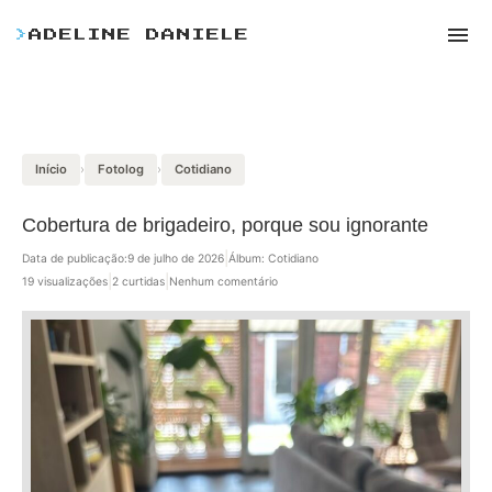
>
ADELINE DANIELE
Início
›
Fotolog
›
Cotidiano
Cobertura de brigadeiro, porque sou ignorante
|
Data de publicação:
9 de julho de 2026
Álbum: Cotidiano
|
|
19 visualizações
2 curtidas
Nenhum comentário