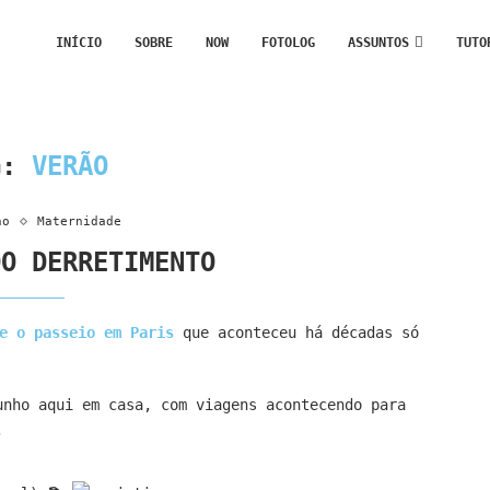
INÍCIO
SOBRE
NOW
FOTOLOG
ASSUNTOS
TUTO
G:
VERÃO
no
Maternidade
DO DERRETIMENTO
e o passeio em Paris
que aconteceu há décadas só
unho aqui em casa, com viagens acontecendo para
,