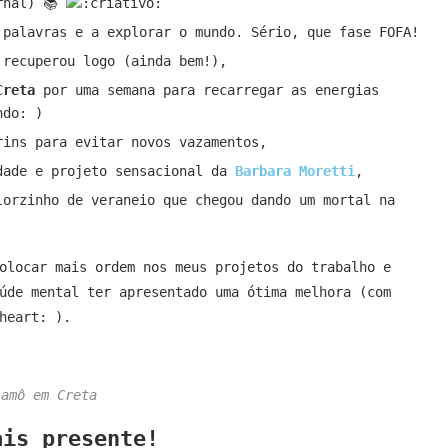
arnal) 📚
 palavras e a explorar o mundo. Sério, que fase FOFA!
 recuperou logo (ainda bem!),
Creta
por uma semana para recarregar as energias
)
rins para evitar novos vazamentos,
dade e projeto sensacional da
Barbara Moretti
,
lorzinho de veraneio que chegou dando um mortal na
olocar mais ordem nos meus projetos do trabalho e
úde mental ter apresentado uma ótima melhora (com
).
 amô em Creta
ais presente!