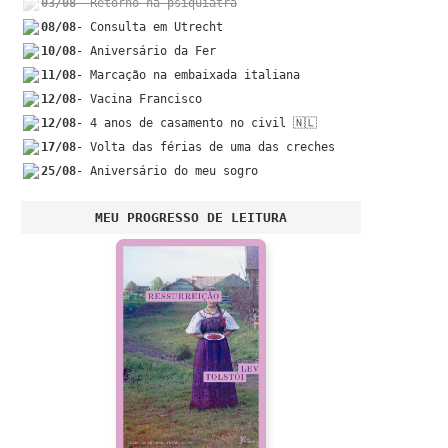
03/08
- Retorno na psiquiatra
08/08
- Consulta em Utrecht
10/08
- Aniversário da Fer
11/08
- Marcação na embaixada italiana
12/08
- Vacina Francisco
12/08
- 4 anos de casamento no civil 🇳🇱
17/08
- Volta das férias de uma das creches
25/08
- Aniversário do meu sogro
MEU PROGRESSO DE LEITURA