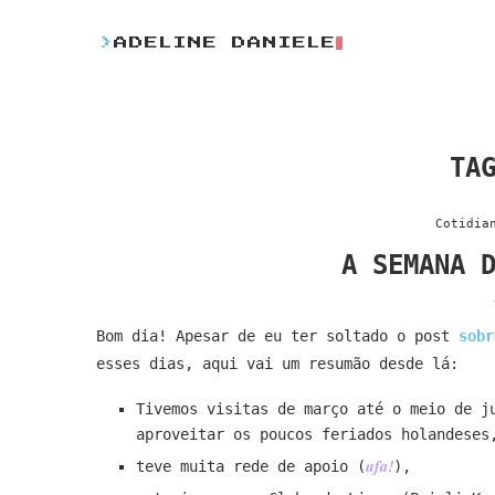
>
ADELINE DANIELE
TA
Cotidia
A SEMANA 
Bom dia! Apesar de eu ter soltado o post
sobr
esses dias, aqui vai um resumão desde lá:
Tivemos visitas de março até o meio de j
aproveitar os poucos feriados holandeses
ufa!
teve muita rede de apoio (
),