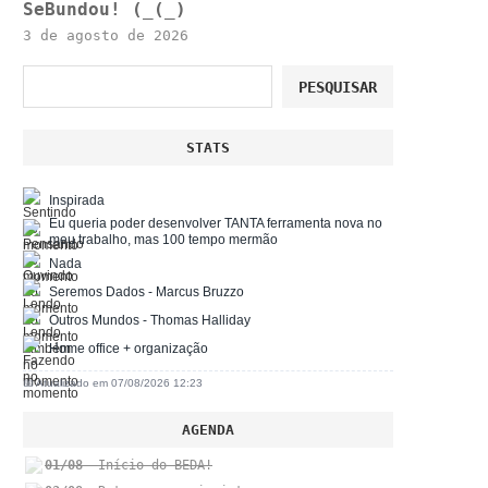
SeBundou! (_(_)
3 de agosto de 2026
Pesquisar
PESQUISAR
STATS
Inspirada
Eu queria poder desenvolver TANTA ferramenta nova no
meu trabalho, mas 100 tempo mermão
Nada
Seremos Dados - Marcus Bruzzo
Outros Mundos - Thomas Halliday
Home office + organização
📅 Atualizado em 07/08/2026 12:23
AGENDA
01/08
- Início do BEDA!