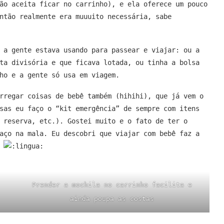
ão aceita ficar no carrinho), e ela oferece um pouco
ntão realmente era muuuito necessária, sabe
 a gente estava usando para passear e viajar: ou a
ta divisória e que ficava lotada, ou tinha a bolsa
ho e a gente só usa em viagem.
rregar coisas de bebê também (hihihi), que já vem o
sas eu faço o “kit emergência” de sempre com itens
 reserva, etc.). Gostei muito e o fato de ter o
aço na mala. Eu descobri que viajar com bebê faz a
.
Prender a mochila no carrinho facilita e
ainda poupa as costas