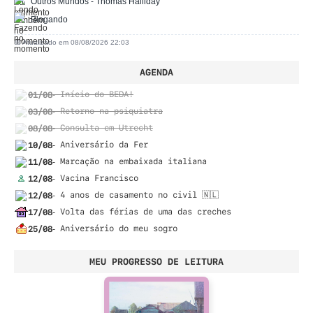
Outros Mundos - Thomas Halliday
Blogando
📅 Atualizado em 08/08/2026 22:03
AGENDA
01/08
- Início do BEDA!
03/08
- Retorno na psiquiatra
08/08
- Consulta em Utrecht
10/08
- Aniversário da Fer
11/08
- Marcação na embaixada italiana
12/08
- Vacina Francisco
12/08
- 4 anos de casamento no civil 🇳🇱
17/08
- Volta das férias de uma das creches
25/08
- Aniversário do meu sogro
MEU PROGRESSO DE LEITURA