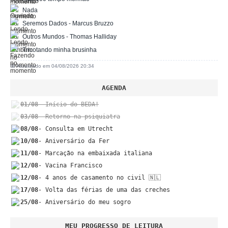
Nada
Seremos Dados - Marcus Bruzzo
Outros Mundos - Thomas Halliday
Tricotando minha brusinha
📅 Atualizado em 04/08/2026 20:34
AGENDA
01/08
- Início do BEDA!
03/08
- Retorno na psiquiatra
08/08
- Consulta em Utrecht
10/08
- Aniversário da Fer
11/08
- Marcação na embaixada italiana
12/08
- Vacina Francisco
12/08
- 4 anos de casamento no civil 🇳🇱
17/08
- Volta das férias de uma das creches
25/08
- Aniversário do meu sogro
MEU PROGRESSO DE LEITURA