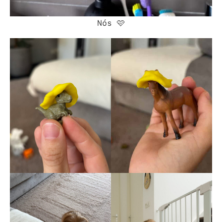
Nós 🩷