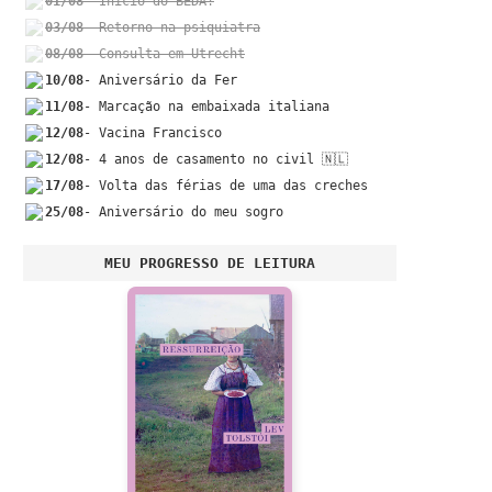
01/08
- Início do BEDA!
03/08
- Retorno na psiquiatra
08/08
- Consulta em Utrecht
10/08
- Aniversário da Fer
11/08
- Marcação na embaixada italiana
12/08
- Vacina Francisco
12/08
- 4 anos de casamento no civil 🇳🇱
17/08
- Volta das férias de uma das creches
25/08
- Aniversário do meu sogro
MEU PROGRESSO DE LEITURA