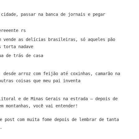
 cidade, passar na banca de jornais e pegar
ereeente rs
m vende as delícias brasileiras, só aqueles pão
s torta nadave
ua de trás de casa
: desde arroz com feijão até coxinhas, camarão na
outras coisas que meu pai inventa
litoral e de Minas Gerais na estrada – depois de
em montanhas, você vai entender!
e post com muita fome depois de lembrar de tanta
.