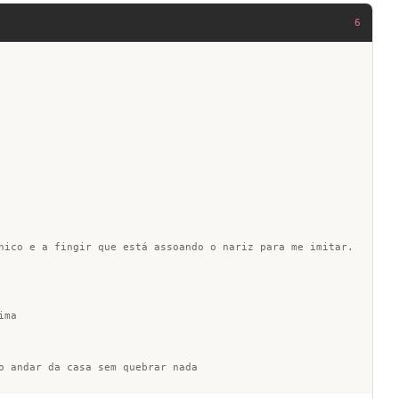
6
nico e a fingir que está assoando o nariz para me imitar.
ima
o andar da casa sem quebrar nada