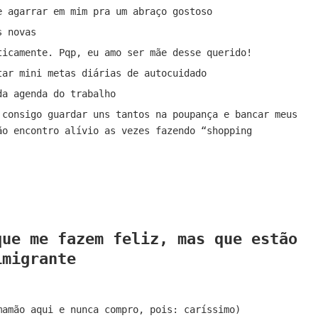
e agarrar em mim pra um abraço gostoso
s novas
ticamente. Pqp, eu amo ser mãe desse querido!
tar mini metas diárias de autocuidado
da agenda do trabalho
 consigo guardar uns tantos na poupança e bancar meus
ão encontro alívio as vezes fazendo “shopping
que me fazem feliz, mas que estão
imigrante
mamão aqui e nunca compro, pois: caríssimo)