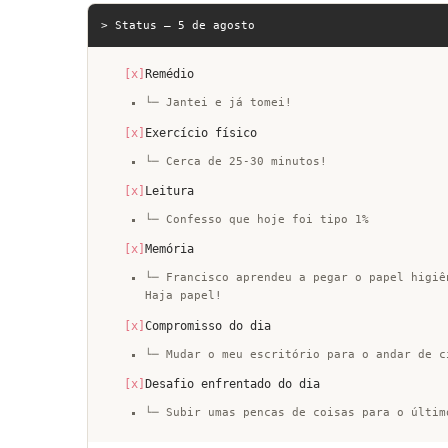
> Status — 5 de agosto
[x]
Remédio
└─ Jantei e já tomei!
[x]
Exercício físico
└─ Cerca de 25-30 minutos!
[x]
Leitura
└─ Confesso que hoje foi tipo 1%
[x]
Memória
└─ Francisco aprendeu a pegar o papel higiê
Haja papel!
[x]
Compromisso do dia
└─ Mudar o meu escritório para o andar de c
[x]
Desafio enfrentado do dia
└─ Subir umas pencas de coisas para o últim