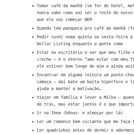
Tomar café da manhã (se for de hotel, me
nunca sabe como vai ser o resto do nosso
que ele vai começar BEM
Quando tem panqueca pro café da manhã (f
Pedir sushi numa quinta ou sexta-feira à
Dollar Listing enquanto a gente come
Estar no escritório e ver que meu filho 
creche – é o eterno “amo estar com meu f
ele estiver bem longe de mim e ainda ass
Encontrar em alguma leitura um ponto-cha
cabeça – daí bate um baita hiperfoco e l
ajuda a manter a motivação…
Viajar em família e levar a Milka – quan
de trás, mas estar juntos é o que import
Ir na Ikea (bônus: e almoçar por lá)
Ler um romance bem viciante que me faça 
Ler quadrinhos antes de dormir e adormec