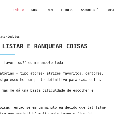
INÍCIO
SOBRE
NOW
FOTOLOG
ASSUNTOS
TUTO
eatoriedades
 LISTAR E RANQUEAR COISAS
] favoritos?” eu me embolo toda.
atórias – tipo atores/ atrizes favoritos, cantores,
sigo escolher um posto definitivo para cada coisa.
 mas me dá uma baita dificuldade de escolher e
oisas, então se em um minuto eu decido que tal filme
tro que assisti há muito mais tempo e fico “ah,