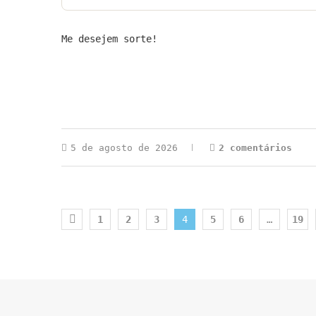
Me desejem sorte!
5 de agosto de 2026
2 comentários
1
2
3
4
5
6
…
19