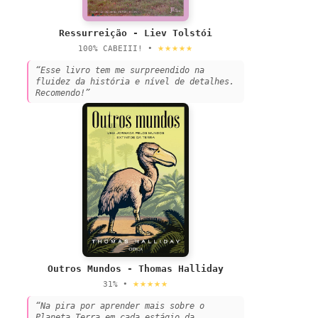
Ressurreição - Liev Tolstói
★★★★★
100% CABEIII! •
“Esse livro tem me surpreendido na
fluidez da história e nível de detalhes.
Recomendo!”
Outros Mundos - Thomas Halliday
★★★★★
31% •
“Na pira por aprender mais sobre o
Planeta Terra em cada estágio da