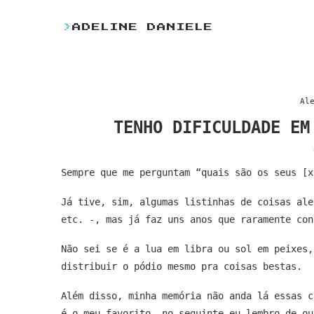
>
ADELINE DANIELE
Al
TENHO DIFICULDADE EM
Sempre que me perguntam “quais são os seus [x
Já tive, sim, algumas listinhas de coisas ale
etc. -, mas já faz uns anos que raramente con
Não sei se é a lua em libra ou sol em peixes,
distribuir o pódio mesmo pra coisas bestas.
Além disso, minha memória não anda lá essas c
é o meu favorito, no seguinte eu lembro de ou