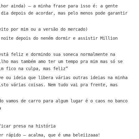
lhor ainda) – a minha frase para isso é: a gente
 dia depois de acordar, mas pelo menos pode garantir
eito por mim ou a versão do mercado)
 noite depois do neném dormir e assistir Million
está feliz e dormindo sua soneca normalmente na
ilho mas também amo ter um tempo pra mim mas só se
im fico na culpa, mas feliz”
ve ou ideia que libera várias outras ideias na minha
isto várias coisas. Nem tudo vai pra frente, mas
do vamos de carro para algum lugar é o caos no banco
a
ficar presa na história
er rápido – acalma, que é uma beleiizaaa!